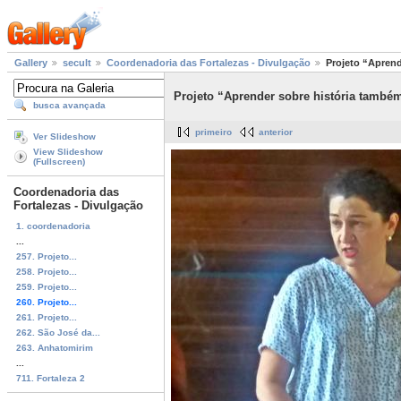
Gallery
secult
Coordenadoria das Fortalezas - Divulgação
Projeto “Aprend
Projeto “Aprender sobre história também
busca avançada
primeiro
anterior
Ver Slideshow
View Slideshow
(Fullscreen)
Coordenadoria das
Fortalezas - Divulgação
1. coordenadoria
...
257. Projeto...
258. Projeto...
259. Projeto...
260. Projeto...
261. Projeto...
262. São José da...
263. Anhatomirim
...
711. Fortaleza 2