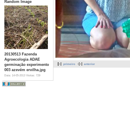
Random Image
20130513 Fazenda
Agroecologia ADAE
germinação experimento
primeiro
anterior
003 azevém ervilha.jpg
Data: 14-05-2013
Visitas: 729