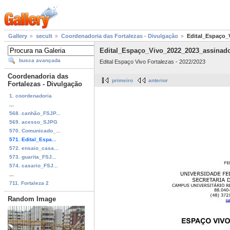
Gallery
secult
Coordenadoria das Fortalezas - Divulgação
Edital_Espaço_
Edital_Espaço_Vivo_2022_2023_assinad
busca avançada
Edital Espaço Vivo Fortalezas - 2022/2023
Coordenadoria das
primeiro
anterior
Fortalezas - Divulgação
1. coordenadoria
...
568. canhão_FSJP...
569. acesso_SJPG
570. Comunicado_...
571. Edital_Espa...
572. ensaio_casa...
573. guarita_FSJ...
574. casario_FSJ...
...
711. Fortaleza 2
Random Image