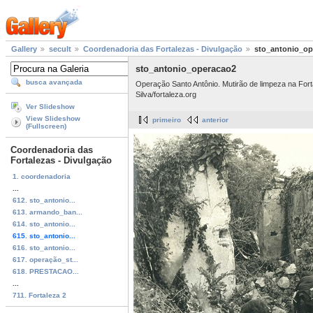
Gallery
secult
Coordenadoria das Fortalezas - Divulgação
sto_antonio_op
sto_antonio_operacao2
busca avançada
Operação Santo Antônio. Mutirão de limpeza na Fort
Silva/fortaleza.org
Ver Slideshow
View Slideshow
primeiro
anterior
(Fullscreen)
Coordenadoria das
Fortalezas - Divulgação
1. coordenadoria
...
612. sto_antonio...
613. armando_ban...
614. sto_antonio...
615. sto_antonio...
616. sto_antonio...
617. operação_st...
618. PRESTACAO...
...
711. Fortaleza 2