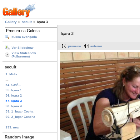
Gallery
secult
Içara 3
Içara 3
busca avançada
primeiro
anterior
Ver Slideshow
View Slideshow
(Fullscreen)
secult
1. Midia
...
54. Café...
55. Içara 1
56. Içara 2
57. Içara 3
58. Içara 4
59. 1_lugar Cocha
60. 2_lugar Concha
...
293. nea
Random Image