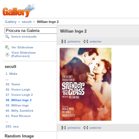
Gallery
secult
Willian Inge 2
Willian Inge 2
busca avançada
primeiro
anterior
Ver Slideshow
View Slideshow
(Fullscreen)
secult
1. Midia
...
35. Tomie
36. Vivien Leigh
37. Vivien Leigh 2
38. Willian Inge 2
39. Willian Inge
40. Willy Zumblick
41. Paul Ricoeur
...
293. nea
primeiro
anterior
Random Image