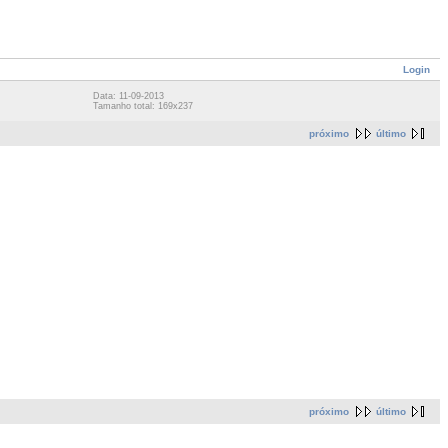
Login
Data: 11-09-2013
Tamanho total: 169x237
próximo
último
próximo
último