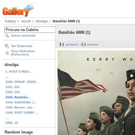
Gallery
secult
divulga
Batalhão 6888 (1)
Batalhão 6888 (1)
busca avançada
primeiro
anterior
Ver Slideshow
View Slideshow
(Fullscreen)
divulga
1. POST O RISO...
...
1540. PENUP_20250...
1541. 001
1542. 002
1543. Batalhão...
1544. 534520380_1...
1545. Banner_site...
1546. POST SORRY ...
...
1884. 10
Random Image