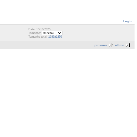
Login
Data: 13-10-2025
Tamanho:
Tamanho total:
1080x1350
próximo
último