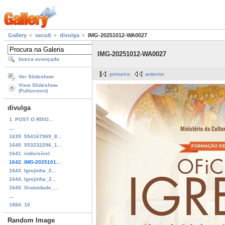
Gallery
secult
divulga
IMG-20251012-WA0027
IMG-20251012-WA0027
busca avançada
primeiro
anterior
Ver Slideshow
View Slideshow
(Fullscreen)
divulga
1. POST O RISO...
...
1639. 554167969_8...
1640. 553232296_1...
1641. indivisível
1642. IMG-2025101...
1643. Igrejinha_2...
1644. Igrejinha_2...
1645. Gratuidade_...
...
1884. 10
Random Image