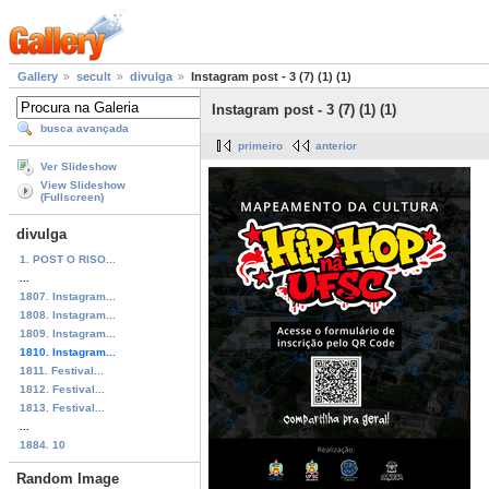
Gallery
secult
divulga
Instagram post - 3 (7) (1) (1)
Instagram post - 3 (7) (1) (1)
busca avançada
primeiro
anterior
Ver Slideshow
View Slideshow
(Fullscreen)
divulga
1. POST O RISO...
...
1807. Instagram...
1808. Instagram...
1809. Instagram...
1810. Instagram...
1811. Festival...
1812. Festival...
1813. Festival...
...
1884. 10
Random Image