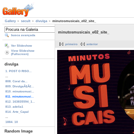
Gallery
secult
divulga
minutosmusicais_e02_site_
minutosmusicais_e02_site_
busca avançada
primeiro
anterior
Ver Slideshow
View Slideshow
(Fullscreen)
divulga
1. POST O RISO...
...
808. Coral da...
809. DivulgaÃ§Ã£...
810. minutosmusi...
811. minutosmusi...
812. 163835594_1...
813. adelia1
814. Arte_Capal
...
1884. 10
Random Image