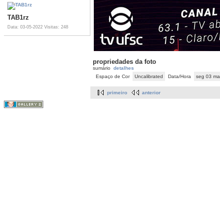
TAB1rz
Data: 03-05-2022
Visitas: 248
propriedades da foto
sumário
detalhes
Espaço de Cor
Uncalibrated
Data/Hora
seg 03 ma
primeiro
anterior