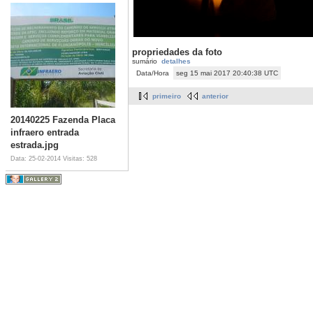
propriedades da foto
sumário
detalhes
Data/Hora
seg 15 mai 2017 20:40:38 UTC
primeiro
anterior
20140225 Fazenda Placa
infraero entrada
estrada.jpg
Data: 25-02-2014
Visitas: 528