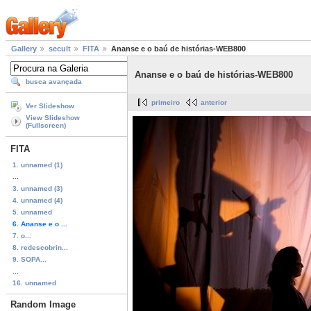
Gallery
secult
FITA
Ananse e o baú de histórias-WEB800
Ananse e o baú de histórias-WEB800
busca avançada
primeiro
anterior
Ver Slideshow
View Slideshow
(Fullscreen)
FITA
1. unnamed (1)
...
3. unnamed (3)
4. unnamed (4)
5. unnamed
6. Ananse e o ...
7. o...
8. redescobrin...
9. SOPA...
...
16. unnamed
Random Image