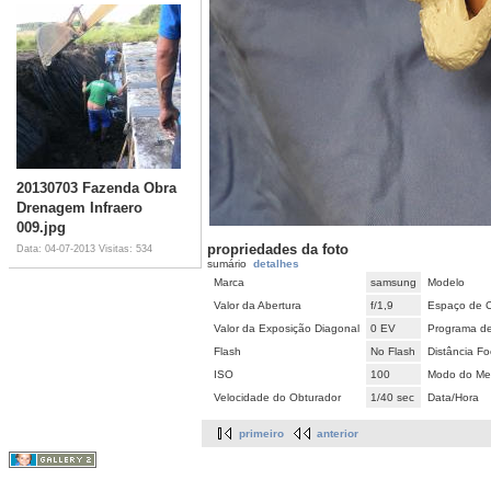
20130703 Fazenda Obra
Drenagem Infraero
009.jpg
propriedades da foto
Data: 04-07-2013
Visitas: 534
sumário
detalhes
Marca
samsung
Modelo
Valor da Abertura
f/1,9
Espaço de 
Valor da Exposição Diagonal
0 EV
Programa d
Flash
No Flash
Distância Fo
ISO
100
Modo do Met
Velocidade do Obturador
1/40 sec
Data/Hora
primeiro
anterior