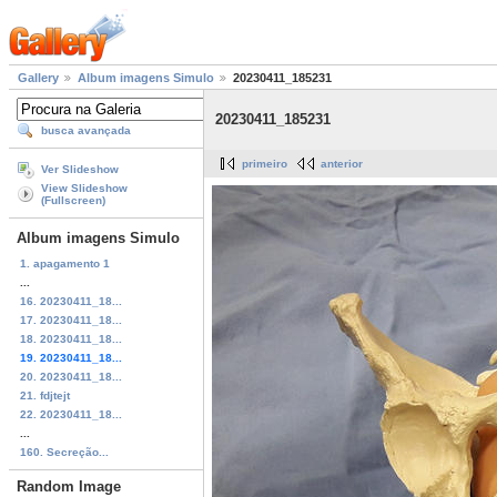
Gallery
Album imagens Simulo
20230411_185231
20230411_185231
busca avançada
primeiro
anterior
Ver Slideshow
View Slideshow
(Fullscreen)
Album imagens Simulo
1. apagamento 1
...
16. 20230411_18...
17. 20230411_18...
18. 20230411_18...
19. 20230411_18...
20. 20230411_18...
21. fdjtejt
22. 20230411_18...
...
160. Secreção...
Random Image