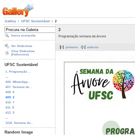
Gallery
UFSC Sustentável
2
2
busca avançada
Programação semana da árvore
Ver Slideshow
primeiro
anterior
View Slideshow
(Fullscreen)
UFSC Sustentável
1. Programção ...
...
406. WhatsApp...
407. Semana de...
408. 9
409. 2
410. 7
411. 8
412. 5
...
1118. Semana do...
Random Image