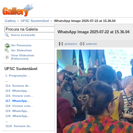
Gallery
UFSC Sustentável
WhatsApp Image 2025-07-22 at 15.36.04
WhatsApp Image 2025-07-22 at 15.36.04
busca avançada
primeiro
anterior
Ver Panorama
Ver Slideshow
View Slideshow
(Fullscreen)
UFSC Sustentável
1. Programção ...
...
114. Semana de...
115. WhatsApp...
116. Viviane com...
117. WhatsApp...
118. Viviane com...
119. WhatsApp...
120. WhatsApp...
...
1118. Semana do...