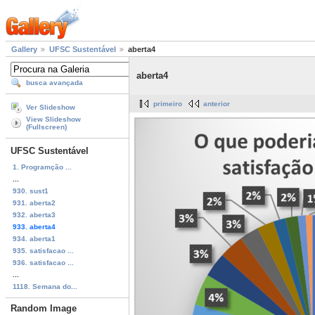
Gallery
UFSC Sustentável
aberta4
aberta4
busca avançada
primeiro
anterior
Ver Slideshow
View Slideshow
(Fullscreen)
UFSC Sustentável
1. Programção ...
...
930. sust1
931. aberta2
932. aberta3
933. aberta4
934. aberta1
935. satisfacao ...
936. satisfacao ...
...
1118. Semana do...
Random Image