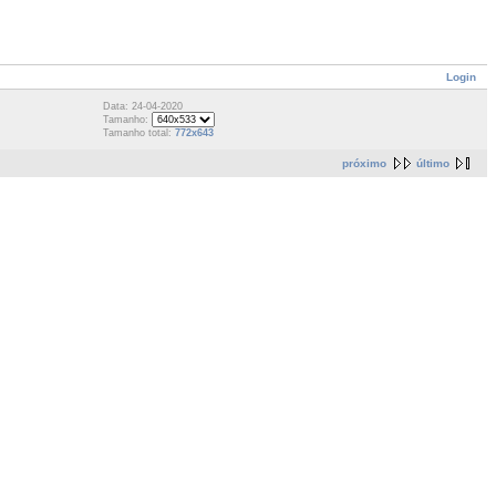
Login
Data: 24-04-2020
Tamanho:
Tamanho total:
772x643
próximo
último