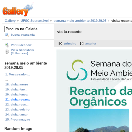
Gallery
UFSC Sustentável
semana meio ambiente 2019.29.05
visita-recant
visita-recanto
busca avançada
primeiro
anterior
Ver Slideshow
View Slideshow
(Fullscreen)
semana meio ambiente
2019.29.05
1. Mesas-radon...
...
18. visita-aterro
19. visita-foto...
20. visita-lontra
21. visita-recanto
22. visita-ress...
23. visita-veleiro
24. visita-tamar
25. Programaçao
Random Image