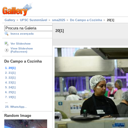
Gallery
UFSC Sustentável
sma2025
Do Campo a Cozinha
20[1]
20[1]
busca avançada
Ver Slideshow
View Slideshow
(Fullscreen)
Do Campo a Cozinha
1. 20[1]
2. 21[1]
3. 22[1]
4. 23[1]
5. 24[1]
6. 25[1]
7. 19[1]
...
25. WhatsApp...
Random Image