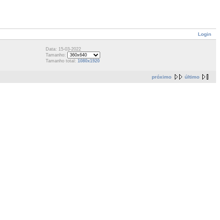
Login
Data: 15-03-2022
Tamanho:
Tamanho total:
1080x1920
próximo
último