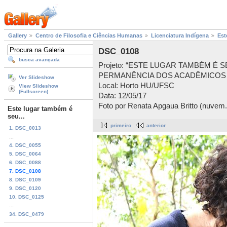
Gallery
Centro de Filosofia e Ciências Humanas
Licenciatura Indígena
Est
DSC_0108
busca avançada
Projeto: “ESTE LUGAR TAMBÉM É 
PERMANÊNCIA DOS ACADÊMICOS 
Ver Slideshow
Local: Horto HU/UFSC
View Slideshow
(Fullscreen)
Data: 12/05/17
Foto por Renata Apgaua Britto (nuvem.
Este lugar também é
seu...
primeiro
anterior
1. DSC_0013
...
4. DSC_0055
5. DSC_0064
6. DSC_0088
7. DSC_0108
8. DSC_0109
9. DSC_0120
10. DSC_0125
...
34. DSC_0479