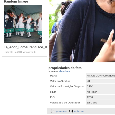
Random Image
14_Acor_FotosFrancisco_092007_08_003_JPG.jpg
Data: 05-04-2011
Visitas: 586
propriedades da foto
sumário
detalhes
Marca
NIKON CORPORATION
Valor da Abertura
f/8
Valor da Exposição Diagonal
0 EV
Flash
No Flash
ISO
1250
Velocidade do Obturador
1/80 sec
primeiro
anterior