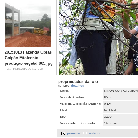
20151013 Fazenda Obras
Galpão Fitotecnia
produção vegetal 005.jpg
Data: 13-10-2015
Visitas: 498
propriedades da foto
sumário
detalhes
Marca
NIKON CORPORATION
Valor da Abertura
f/5,6
Valor da Exposição Diagonal
0 EV
Flash
No Flash
ISO
3200
Velocidade do Obturador
1/400 sec
primeiro
anterior