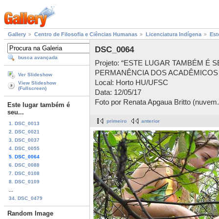
Gallery
Centro de Filosofia e Ciências Humanas
Licenciatura Indígena
Est
DSC_0064
busca avançada
Projeto: “ESTE LUGAR TAMBÉM É 
PERMANÊNCIA DOS ACADÊMICOS 
Ver Slideshow
Local: Horto HU/UFSC
View Slideshow
(Fullscreen)
Data: 12/05/17
Foto por Renata Apgaua Britto (nuvem.
Este lugar também é
seu...
primeiro
anterior
1. DSC_0013
2. DSC_0021
3. DSC_0037
4. DSC_0055
5. DSC_0064
6. DSC_0088
7. DSC_0108
8. DSC_0109
...
34. DSC_0479
Random Image