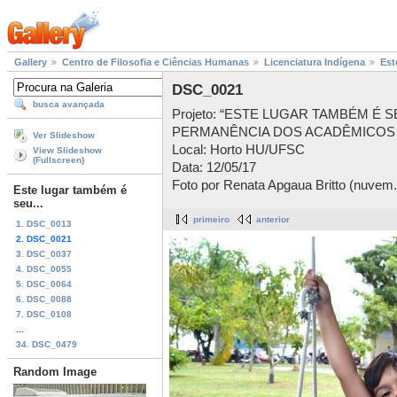
Gallery
Centro de Filosofia e Ciências Humanas
Licenciatura Indígena
Est
DSC_0021
busca avançada
Projeto: “ESTE LUGAR TAMBÉM É 
PERMANÊNCIA DOS ACADÊMICOS 
Ver Slideshow
Local: Horto HU/UFSC
View Slideshow
(Fullscreen)
Data: 12/05/17
Foto por Renata Apgaua Britto (nuvem.
Este lugar também é
seu...
primeiro
anterior
1. DSC_0013
2. DSC_0021
3. DSC_0037
4. DSC_0055
5. DSC_0064
6. DSC_0088
7. DSC_0108
...
34. DSC_0479
Random Image