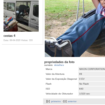
cestas 4
Data: 06-04-2020
Visitas: 333
propriedades da foto
sumário
detalhes
Marca
NIKON CORPORATION
Valor da Abertura
f/8
Valor da Exposição Diagonal
0 EV
Flash
No Flash
ISO
640
Velocidade do Obturador
1/320 sec
primeiro
anterior