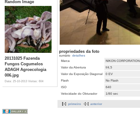
Random Image
propriedades da foto
sumário
detalhes
20131025 Fazenda
Marca
NIKON CORPORATION
Fungos Cogumelos
Valor da Abertura
f/4,5
ADAGH Agroecologia
Valor da Exposição Diagonal
0 EV
006.jpg
Flash
No Flash
Data: 25-10-2013
Visitas: 604
ISO
640
Velocidade do Obturador
1/80 sec
primeiro
anterior