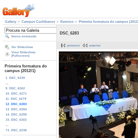
Gallery
Campus Curitibanos
Eventos
Primeira formatura do campus (2012
DSC_6283
busca avançada
primeiro
anterior
Ver Slideshow
View Slideshow
(Fullscreen)
Primeira formatura do
campus (2012/1)
1. DSC_6239
...
9. DSC_6262
10. DSC_6271
11. DSC_6279
12. DSC_6283
13. DSC_6284
14. DSC_6299
15. DSC_6302
...
73. DSC_6238