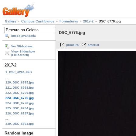
Gallery
Campus Curitibanos
Formaturas
2017-2
DSC_6776.jpg
DSC_6776.jpg
busca avançada
primeiro
anterior
Ver Slideshow
View Slideshow
(Fullscreen)
2017-2
1. DSC_6264.JPG
...
220. DSC_6765.jpg
221. DSC_6768.jpg
222. DSC_6769.jpg
223. DSC_6776.jpg
224. DSC_6778.jpg
225. DSC_6794.jpg
226. DSC_6797.jpg
...
239. DSC_6863.jpg
Random Image