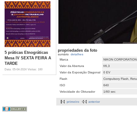
propriedades da foto
5 práticas Etnográticas
sumário
detalhes
Mesa IV SEXTA FEIRA A
Marca
NIKON CORPORATION
TARDE
Valor da Abertura
f/6,3
Data: 05-04-2024
Visitas: 160
Valor da Exposição Diagonal
0 EV
Flash
Compulsory Flash, Retur
ISO
640
Velocidade do Obturador
1/60 sec
primeiro
anterior