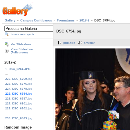
Gallery
Campus Curitibanos
Formaturas
2017-2
DSC_6794.jpg
DSC_6794.jpg
busca avançada
primeiro
anterior
Ver Slideshow
View Slideshow
(Fullscreen)
2017-2
1. DSC_6264.JPG
...
222. DSC_6769.jpg
223. DSC_6776.jpg
224. DSC_6778.jpg
225. DSC_6794.jpg
226. DSC_6797.jpg
227. DSC_6801.jpg
228. DSC_6802.jpg
...
239. DSC_6863.jpg
Random Image