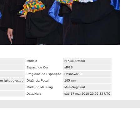
Modelo
NIKON D7000
Espaço de Cor
sRGB
Programa de Exposição
Unknown: 0
n light detected
Distância Focal
105 mm
Modo do Metering
Multi-Segment
Data/Hora
sáb 17 mar 2018 20:05:33 UTC