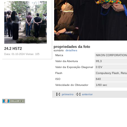
propriedades da foto
24.2 HST2
sumário
detalhes
Data: 01-10-2024
Visitas: 105
Marca
NIKON CORPORATION
Valor da Abertura
f/6,3
Valor da Exposição Diagonal
0 EV
Flash
Compulsory Flash, Retur
ISO
640
Velocidade do Obturador
1/60 sec
primeiro
anterior