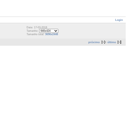
Login
Data: 17-03-2018
Tamanho:
Tamanho total:
3696x2448
próximo
último