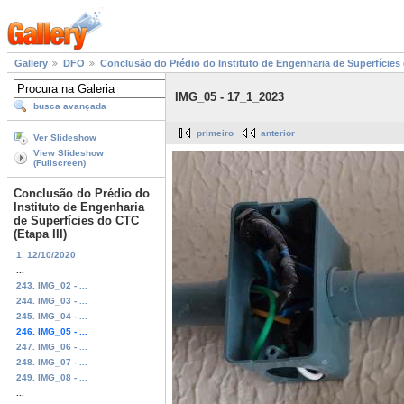
Gallery
DFO
Conclusão do Prédio do Instituto de Engenharia de Superfícies 
IMG_05 - 17_1_2023
busca avançada
primeiro
anterior
Ver Slideshow
View Slideshow
(Fullscreen)
Conclusão do Prédio do
Instituto de Engenharia
de Superfícies do CTC
(Etapa III)
1. 12/10/2020
...
243. IMG_02 - ...
244. IMG_03 - ...
245. IMG_04 - ...
246. IMG_05 - ...
247. IMG_06 - ...
248. IMG_07 - ...
249. IMG_08 - ...
...