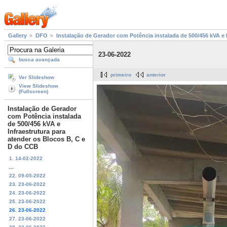
Gallery
DFO
Instalação de Gerador com Potência instalada de 500/456 kVA e 
23-06-2022
busca avançada
primeiro
anterior
Ver Slideshow
View Slideshow
(Fullscreen)
Instalação de Gerador
com Potência instalada
de 500/456 kVA e
Infraestrutura para
atender os Blocos B, C e
D do CCB
1. 14-02-2022
...
22. 09-05-2022
23. 23-06-2022
24. 23-06-2022
25. 23-06-2022
26. 23-06-2022
27. 23-06-2022