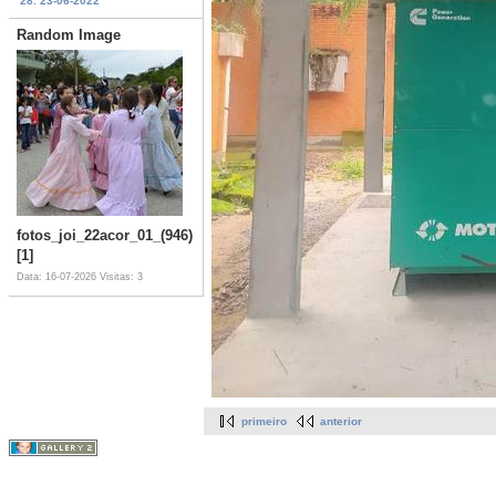
28. 23-06-2022
Random Image
fotos_joi_22acor_01_(946)
[1]
Data: 16-07-2026
Visitas: 3
primeiro
anterior