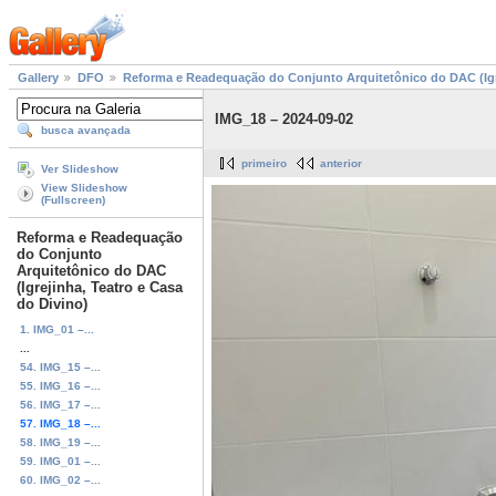
Gallery
DFO
Reforma e Readequação do Conjunto Arquitetônico do DAC (Igre
IMG_18 – 2024-09-02
busca avançada
primeiro
anterior
Ver Slideshow
View Slideshow
(Fullscreen)
Reforma e Readequação
do Conjunto
Arquitetônico do DAC
(Igrejinha, Teatro e Casa
do Divino)
1. IMG_01 –...
...
54. IMG_15 –...
55. IMG_16 –...
56. IMG_17 –...
57. IMG_18 –...
58. IMG_19 –...
59. IMG_01 –...
60. IMG_02 –...