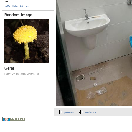
...
103. IMG_10 –...
Random Image
Geral
Data: 27-10-2016
Visitas: 96
primeiro
anterior