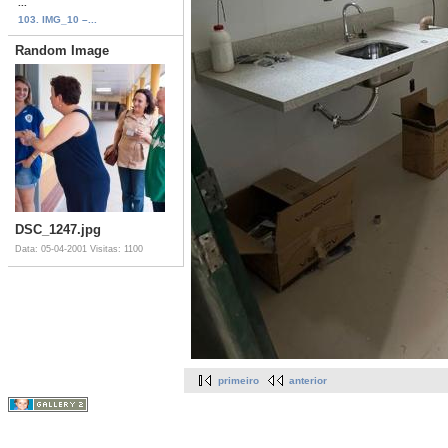
...
103. IMG_10 –...
Random Image
DSC_1247.jpg
Data: 05-04-2001
Visitas: 1100
primeiro
anterior