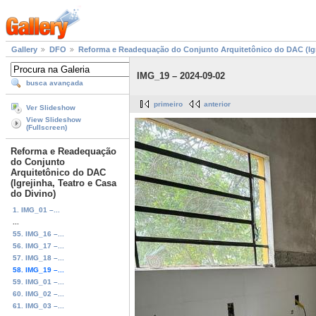
Gallery
DFO
Reforma e Readequação do Conjunto Arquitetônico do DAC (Igre
IMG_19 – 2024-09-02
busca avançada
primeiro
anterior
Ver Slideshow
View Slideshow
(Fullscreen)
Reforma e Readequação
do Conjunto
Arquitetônico do DAC
(Igrejinha, Teatro e Casa
do Divino)
1. IMG_01 –...
...
55. IMG_16 –...
56. IMG_17 –...
57. IMG_18 –...
58. IMG_19 –...
59. IMG_01 –...
60. IMG_02 –...
61. IMG_03 –...