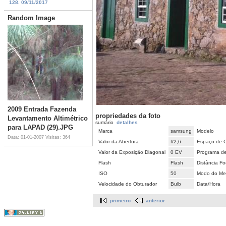
128. 09/11/2017
Random Image
2009 Entrada Fazenda
propriedades da foto
Levantamento Altimétrico
sumário
detalhes
para LAPAD (29).JPG
Marca
samsung
Modelo
Data: 01-01-2007
Visitas: 364
Valor da Abertura
f/2,6
Espaço de 
Valor da Exposição Diagonal
0 EV
Programa d
Flash
Flash
Distância Fo
ISO
50
Modo do Met
Velocidade do Obturador
Bulb
Data/Hora
primeiro
anterior