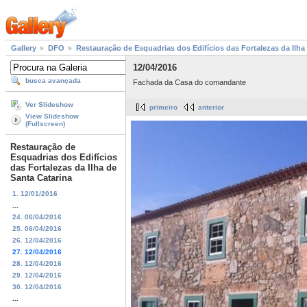
Gallery
DFO
Restauração de Esquadrias dos Edifícios das Fortalezas da Ilha
12/04/2016
busca avançada
Fachada da Casa do comandante
Ver Slideshow
primeiro
anterior
View Slideshow
(Fullscreen)
Restauração de
Esquadrias dos Edifícios
das Fortalezas da Ilha de
Santa Catarina
1. 12/01/2016
...
24. 06/04/2016
25. 06/04/2016
26. 12/04/2016
27. 12/04/2016
28. 12/04/2016
29. 12/04/2016
30. 12/04/2016
...