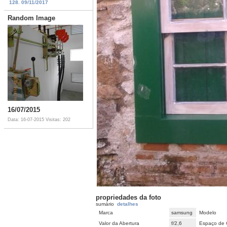
128. 09/11/2017
Random Image
16/07/2015
Data: 16-07-2015
Visitas: 202
propriedades da foto
sumário
detalhes
Marca
samsung
Modelo
Valor da Abertura
f/2,6
Espaço de 