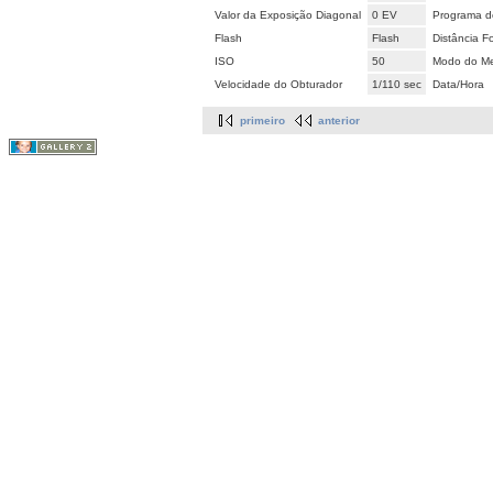
Valor da Exposição Diagonal
0 EV
Programa d
Flash
Flash
Distância F
ISO
50
Modo do Me
Velocidade do Obturador
1/110 sec
Data/Hora
primeiro
anterior