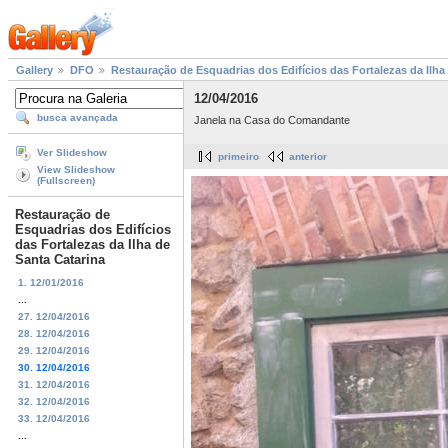
Gallery
DFO
Restauração de Esquadrias dos Edifícios das Fortalezas da Ilha
12/04/2016
busca avançada
Janela na Casa do Comandante
Ver Slideshow
primeiro
anterior
View Slideshow
(Fullscreen)
Restauração de
Esquadrias dos Edifícios
das Fortalezas da Ilha de
Santa Catarina
1. 12/01/2016
...
27. 12/04/2016
28. 12/04/2016
29. 12/04/2016
30. 12/04/2016
31. 12/04/2016
32. 12/04/2016
33. 12/04/2016
...