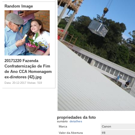
Random Image
20171220 Fazenda
Confraternização de Fim
de Ano CCA Homenagem
ex-diretores (42).jpg
Data: 20-12-2017
Visitas: 519
propriedades da foto
sumário
detalhes
Marca
Canon
Valor da Abertura
f/8