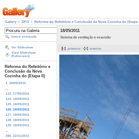
Gallery
DFO
Reforma do Refeitório e Conclusão da Nova Cozinha do (Etapa I
18/05/2011
busca avançada
Sistema de ventilação e exaustão
Ver Slideshow
primeiro
anterior
View Slideshow
(Fullscreen)
Reforma do Refeitório e
Conclusão da Nova
Cozinha do (Etapa II)
1. 28/09/2010
...
123. 17/05/2011
124. 18/05/2011
125. 18/05/2011
126. 18/05/2011
127. 18/05/2011
128. 18/05/2011
129. 18/05/2011
...
286. 22/11/2011