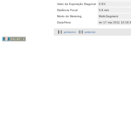
Valor da Exposição Diagonal
0 EV
Distância Focal
5,8 mm
Modo do Metering
Multi-Segment
Data/Hora
ter 17 mai 2011 10:18:
primeiro
anterior