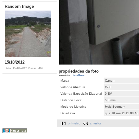
Random Image
15/10/2012
Data: 15-10-2012
Visitas: 462
propriedades da foto
sumário
detalhes
Marca
Canon
Valor da Abertura
f/2,8
Valor da Exposição Diagonal
0 EV
Distância Focal
5,8 mm
Modo do Metering
Multi-Segment
Data/Hora
qua 18 mai 2011 08:46
primeiro
anterior