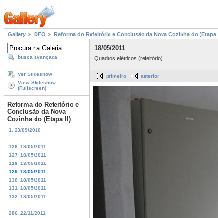
Gallery
DFO
Reforma do Refeitório e Conclusão da Nova Cozinha do (Etapa I
18/05/2011
busca avançada
Quadros elétricos (refeitório)
Ver Slideshow
primeiro
anterior
View Slideshow
(Fullscreen)
Reforma do Refeitório e
Conclusão da Nova
Cozinha do (Etapa II)
1. 28/09/2010
...
126. 18/05/2011
127. 18/05/2011
128. 18/05/2011
129. 18/05/2011
130. 18/05/2011
131. 18/05/2011
132. 18/05/2011
...
286. 22/11/2011