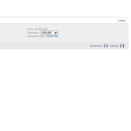
Login
Data: 18-05-2011
Tamanho:
Tamanho total:
1024x768
próximo
último