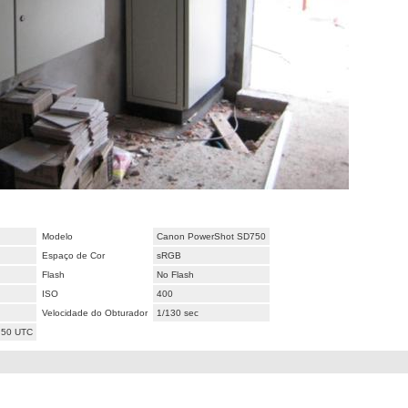
Modelo
Canon PowerShot SD750
Espaço de Cor
sRGB
Flash
No Flash
ISO
400
Velocidade do Obturador
1/130 sec
:50 UTC