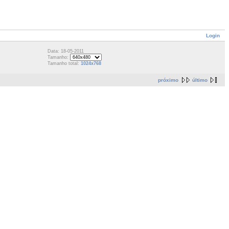
Login
Data: 18-05-2011
Tamanho:
Tamanho total:
1024x768
próximo
último