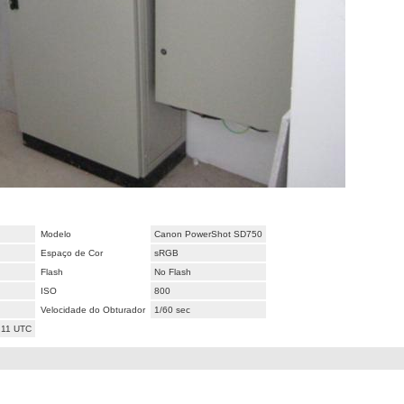
Modelo
Canon PowerShot SD750
Espaço de Cor
sRGB
Flash
No Flash
ISO
800
Velocidade do Obturador
1/60 sec
:11 UTC