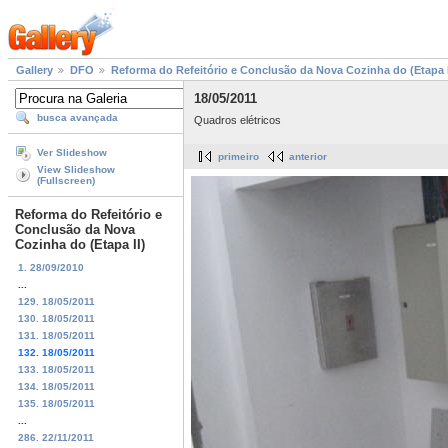
Gallery
DFO
Reforma do Refeitório e Conclusão da Nova Cozinha do (Etapa I
18/05/2011
busca avançada
Quadros elétricos
Ver Slideshow
primeiro
anterior
View Slideshow
(Fullscreen)
Reforma do Refeitório e
Conclusão da Nova
Cozinha do (Etapa II)
1. 28/09/2010
...
129. 18/05/2011
130. 18/05/2011
131. 18/05/2011
132. 18/05/2011
133. 18/05/2011
134. 18/05/2011
135. 18/05/2011
...
286. 22/11/2011