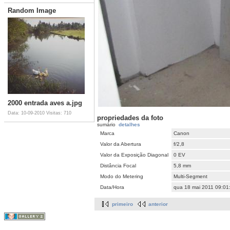
Random Image
2000 entrada aves a.jpg
Data: 10-09-2010
Visitas: 710
propriedades da foto
sumário
detalhes
Marca
Canon
Valor da Abertura
f/2,8
Valor da Exposição Diagonal
0 EV
Distância Focal
5,8 mm
Modo do Metering
Multi-Segment
Data/Hora
qua 18 mai 2011 09:01
primeiro
anterior