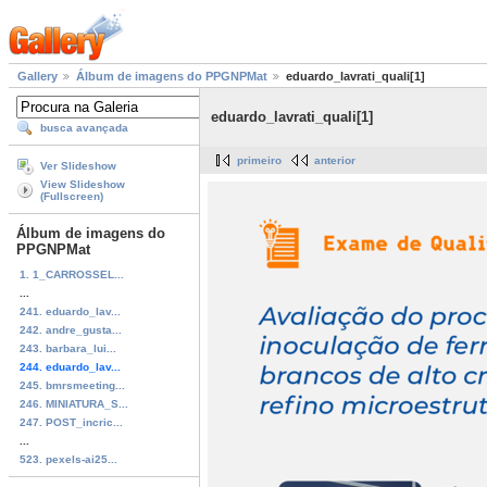
Gallery
Álbum de imagens do PPGNPMat
eduardo_lavrati_quali[1]
eduardo_lavrati_quali[1]
busca avançada
primeiro
anterior
Ver Slideshow
View Slideshow
(Fullscreen)
Álbum de imagens do
PPGNPMat
1. 1_CARROSSEL...
...
241. eduardo_lav...
242. andre_gusta...
243. barbara_lui...
244. eduardo_lav...
245. bmrsmeeting...
246. MINIATURA_S...
247. POST_incric...
...
523. pexels-ai25...