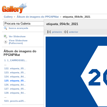
Gallery
Álbum de imagens do PPGNPMat
etiqueta_054c9c_2021
etiqueta_054c9c_2021
busca avançada
primeiro
anterior
Ver Slideshow
View Slideshow
(Fullscreen)
Álbum de imagens do
PPGNPMat
1. 1_CARROSSEL...
...
122. etiqueta_05...
123. etiqueta_05...
124. etiqueta_84...
125. etiqueta_05...
126. etiqueta_84...
127. etiqueta_05...
128. etiqueta_84...
...
523. pexels-ai25...