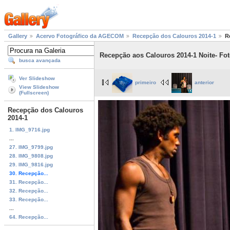
Gallery
Acervo Fotográfico da AGECOM
Recepção dos Calouros 2014-1
R
Recepção aos Calouros 2014-1 Noite- Fo
busca avançada
Ver Slideshow
primeiro
anterior
View Slideshow
(Fullscreen)
Recepção dos Calouros
2014-1
1. IMG_9716.jpg
...
27. IMG_9799.jpg
28. IMG_9808.jpg
29. IMG_9816.jpg
30. Recepção...
31. Recepção...
32. Recepção...
33. Recepção...
...
64. Recepção...