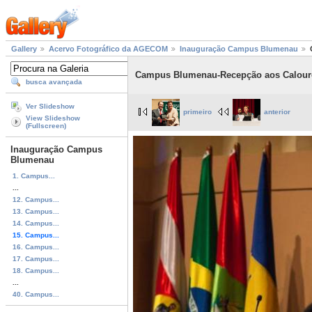
Gallery
Acervo Fotográfico da AGECOM
Inauguração Campus Blumenau
Campus Blumenau-Recepção aos Calouros
busca avançada
Ver Slideshow
primeiro
anterior
View Slideshow
(Fullscreen)
Inauguração Campus
Blumenau
1. Campus...
...
12. Campus...
13. Campus...
14. Campus...
15. Campus...
16. Campus...
17. Campus...
18. Campus...
...
40. Campus...