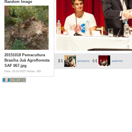
Random Image
20151018 Pemacultura
Brasília Juã Agrofloresta
primeiro
anterior
SAF 067.jpg
Data: 18-10-2015
Visitas: 450