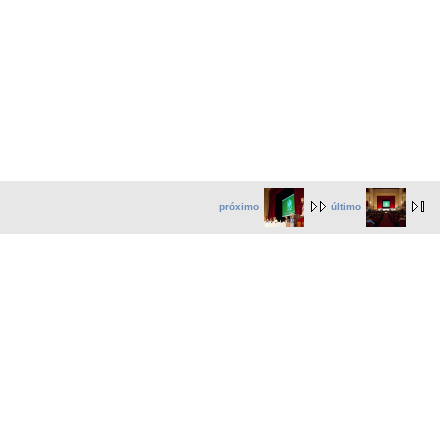
próximo
último