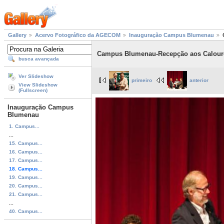
Gallery
Acervo Fotográfico da AGECOM
Inauguração Campus Blumenau
Campus Blumenau-Recepção aos Calouros
busca avançada
Ver Slideshow
primeiro
anterior
View Slideshow
(Fullscreen)
Inauguração Campus
Blumenau
1. Campus...
...
15. Campus...
16. Campus...
17. Campus...
18. Campus...
19. Campus...
20. Campus...
21. Campus...
...
40. Campus...