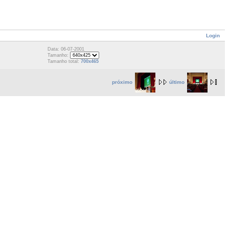
Login
Data: 06-07-2001
Tamanho:
Tamanho total:
700x465
próximo
último