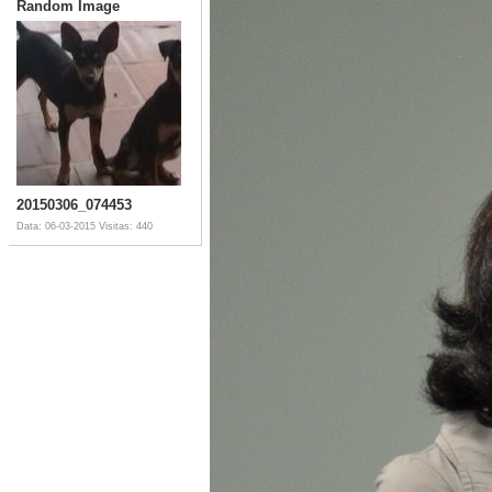
Random Image
20150306_074453
Data: 06-03-2015
Visitas: 440