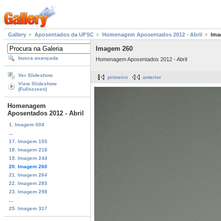
Gallery
Aposentados da UFSC
Homenagem Aposentados 2012 - Abril
Ima
Imagem 260
busca avançada
Homenagem Aposentados 2012 - Abril
Ver Slideshow
primeiro
anterior
View Slideshow
(Fullscreen)
Homenagem
Aposentados 2012 - Abril
1. Imagem 004
...
17. Imagem 155
18. Imagem 218
19. Imagem 244
20. Imagem 260
21. Imagem 264
22. Imagem 285
23. Imagem 298
...
25. Imagem 317