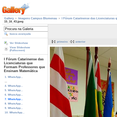
Gallery
Imagens Campus Blumenau
I Fórum Catarinense das Licenciaturas
15_16_43.jpeg
busca avançada
primeiro
anterior
Ver Slideshow
View Slideshow
(Fullscreen)
I Fórum Catarinense das
Licenciaturas que
Formam Professores que
Ensinam Matemática
1. WhatsApp...
...
4. WhatsApp...
5. WhatsApp...
6. WhatsApp...
7. WhatsApp...
8. WhatsApp...
9. WhatsApp...
10. WhatsApp...
...