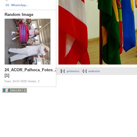
20. WhatsApp...
Random Image
24_ACOR_Palhoca_Fotos_JOI_(1026)
primeiro
anterior
[1]
Data: 24-07-2026
Visitas: 2