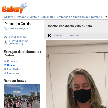
Gallery
Imagens Campus Blumenau
Entregas de diplomas do Profmat
Ros
Rosane Hackbarth Vuolo-insta
busca avançada
primeiro
anterior
Ver Slideshow
View Slideshow
(Fullscreen)
Entregas de diplomas do
Profmat
1. Dirceu...
2. Rosane...
3. Luis Carlos...
4. Lauro dos...
Random Image