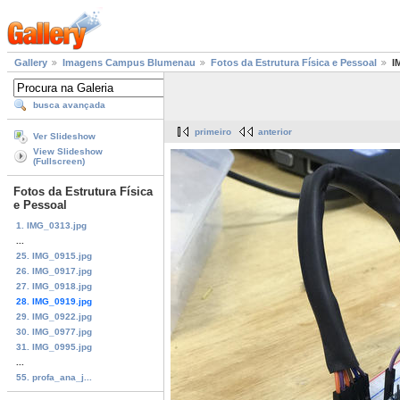
Gallery
Imagens Campus Blumenau
Fotos da Estrutura Física e Pessoal
I
busca avançada
primeiro
anterior
Ver Slideshow
View Slideshow
(Fullscreen)
Fotos da Estrutura Física
e Pessoal
1. IMG_0313.jpg
...
25. IMG_0915.jpg
26. IMG_0917.jpg
27. IMG_0918.jpg
28. IMG_0919.jpg
29. IMG_0922.jpg
30. IMG_0977.jpg
31. IMG_0995.jpg
...
55. profa_ana_j...