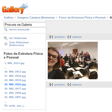
Gallery
Imagens Campus Blumenau
Fotos da Estrutura Física e Pessoal
I
busca avançada
primeiro
anterior
Ver Slideshow
View Slideshow
(Fullscreen)
Fotos da Estrutura Física
e Pessoal
1. IMG_0313.jpg
...
26. IMG_0917.jpg
27. IMG_0918.jpg
28. IMG_0919.jpg
29. IMG_0922.jpg
primeiro
anterior
30. IMG_0977.jpg
31. IMG_0995.jpg
32. IMG_0997.jpg
...
55. profa_ana_j...