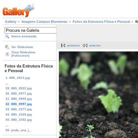
Gallery
Imagens Campus Blumenau
Fotos da Estrutura Física e Pessoal
I
busca avançada
primeiro
anterior
Ver Slideshow
View Slideshow
(Fullscreen)
Fotos da Estrutura Física
e Pessoal
1. IMG_0313.jpg
...
29. IMG_0922.jpg
30. IMG_0977.jpg
31. IMG_0995.jpg
32. IMG_0997.jpg
33. IMG_2277.jpg
34. IMG_2349.jpg
35. IMG_2352.jpg
...
55. profa_ana_j...