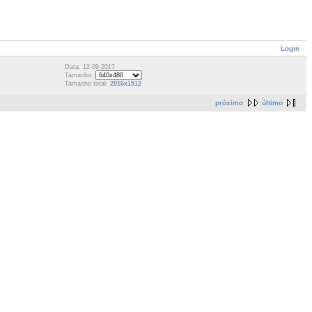
Login
Data: 12-09-2017
Tamanho:
Tamanho total:
2016x1512
próximo
último