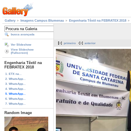
Gallery
Imagens Campus Blumenau
Engenharia Têxtil na FEBRATEX 2018
busca avançada
primeiro
anterior
Ver Slideshow
View Slideshow
(Fullscreen)
Engenharia Têxtil na
FEBRATEX 2018
1. ETX na...
2. WhatsApp...
3. WhatsApp...
4. WhatsApp...
5. WhatsApp...
6. WhatsApp...
7. WhatsApp...
Random Image