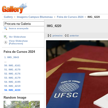
Gallery
Imagens Campus Blumenau
Feira de Cursos 2024
IMG_4220
IMG_4220
busca avançada
primeiro
anterior
Ver Slideshow
View Slideshow
(Fullscreen)
Feira de Cursos 2024
1. IMG_3843
...
50. IMG_4161
51. IMG_4170
52. IMG_4176
53. IMG_4179
54. IMG_4195
55. IMG_4219
56. IMG_4220
Random Image