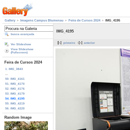
Gallery
Imagens Campus Blumenau
Feira de Cursos 2024
IMG_4195
IMG_4195
busca avançada
primeiro
anterior
Ver Slideshow
View Slideshow
(Fullscreen)
Feira de Cursos 2024
1. IMG_3843
...
50. IMG_4161
51. IMG_4170
52. IMG_4176
53. IMG_4179
54. IMG_4195
55. IMG_4219
56. IMG_4220
Random Image