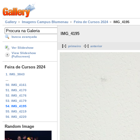
Gallery
Imagens Campus Blumenau
Feira de Cursos 2024
IMG_4195
IMG_4195
busca avançada
primeiro
anterior
Ver Slideshow
View Slideshow
(Fullscreen)
Feira de Cursos 2024
1. IMG_3843
...
50. IMG_4161
51. IMG_4170
52. IMG_4176
53. IMG_4179
54. IMG_4195
55. IMG_4219
56. IMG_4220
Random Image