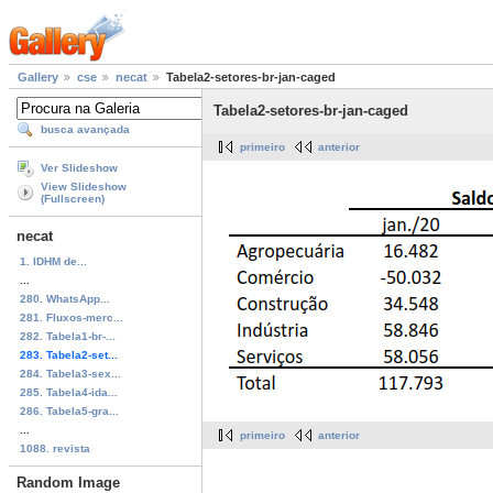
Gallery
cse
necat
Tabela2-setores-br-jan-caged
Tabela2-setores-br-jan-caged
busca avançada
primeiro
anterior
Ver Slideshow
View Slideshow
(Fullscreen)
necat
1. IDHM de...
...
280. WhatsApp...
281. Fluxos-merc...
282. Tabela1-br-...
283. Tabela2-set...
284. Tabela3-sex...
285. Tabela4-ida...
286. Tabela5-gra...
...
primeiro
anterior
1088. revista
Random Image