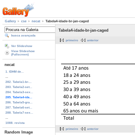
Gallery
cse
necat
Tabela4-idade-br-jan-caged
Tabela4-idade-br-jan-caged
busca avançada
primeiro
anterior
Ver Slideshow
View Slideshow
(Fullscreen)
necat
1. IDHM de...
...
282. Tabela1-br-...
283. Tabela2-set...
284. Tabela3-sex...
285. Tabela4-ida...
286. Tabela5-gra...
287. Tabela6-set...
288. Tabela7-sex...
...
1088. revista
primeiro
anterior
Random Image