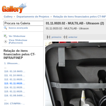
Gallery
Departamento de Projetos
Relação de itens financiados pelos CT-I
01.11.0020.02 - MULTILAB - Ultrasom (2)
busca avançada
01.11.0020.02 - MULTILAB - Ultrason
Ver Slideshow
primeiro
anterior
View Slideshow
(Fullscreen)
Relação de itens
financiados pelos CT-
INFRA/FINEP
1. Ultrasom...
...
110. 01.10.0603....
111. 01.10.0603....
112. 01.11.0020....
113. 01.11.0020....
114. 01.11.0020....
115. 01.11.0020....
116. 01.08.0400....
...
224. CT-INFRA - ...